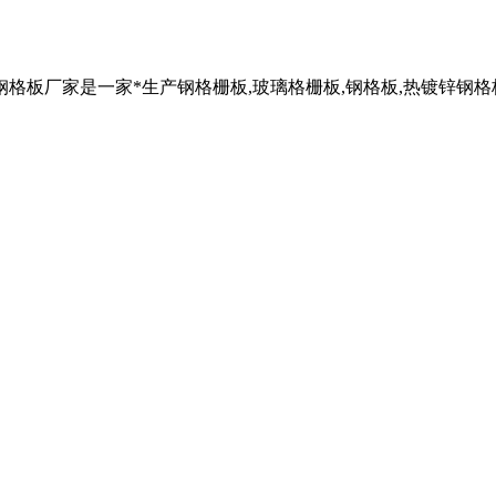
成】钢格板厂家是一家*生产钢格栅板,玻璃格栅板,钢格板,热镀锌钢