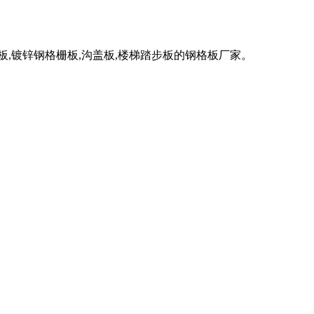
格板,镀锌钢格栅板,沟盖板,楼梯踏步板的钢格板厂家。